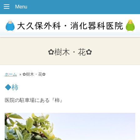
Menu
✿樹木・花✿
ホーム
»
✿樹木・花✿
◆柿
医院の駐車場にある『柿』