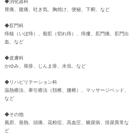
◆消化器科
胃痛、腹痛、吐き気、胸焼け、便秘、下痢、など
◆肛門科
痔核（いぼ痔）、裂肛（切れ痔）、痔瘻、肛門痛、肛門出
血、など
◆皮膚科
かゆみ、発疹、じんま疹、水虫、など
◆リハビリテーション科
温熱療法、牽引療法（頚椎、腰椎）、マッサージベッド、
など
◆その他
風邪、発熱、頭痛、花粉症、高血圧、糖尿病、排尿異常な
ど